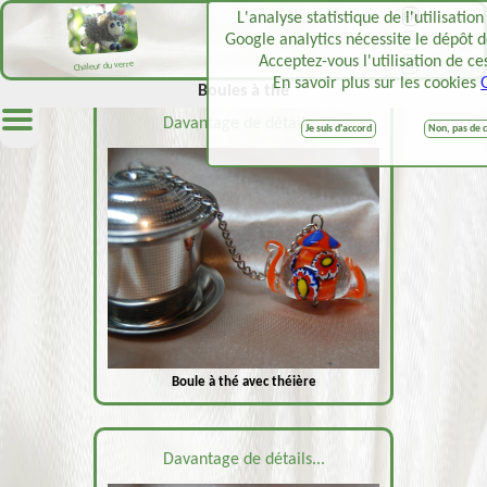
L'analyse statistique de l'utilisation
FR
Google analytics nécessite le dépôt d
EN
Acceptez-vous l'utilisation de ce
DE
Chaleur du verre
En savoir plus sur les cookies
Boules à thé
Davantage de détails...
Je suis d'accord
Non, pas de 
Boule à thé avec théière
Davantage de détails...