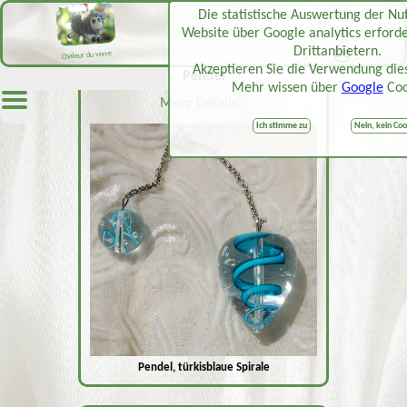
Die statistische Auswertung der Nu
FR
Website über Google analytics erford
EN
Drittanbietern.
DE
Chaleur du verre
Akzeptieren Sie die Verwendung die
Pendel
Mehr wissen über
Google
Coo
Mehr Details...
Ich stimme zu
Nein, kein Coo
Pendel, türkisblaue Spirale